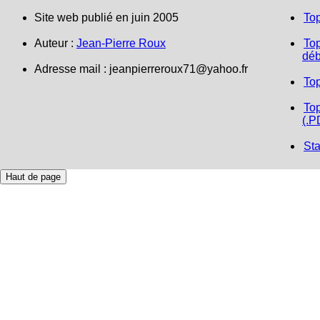
Site web publié en juin 2005
To
Auteur :
Jean-Pierre Roux
Top
déb
Adresse mail :
jeanpierreroux71@yahoo.fr
To
Top
(.P
Sta
Haut de page