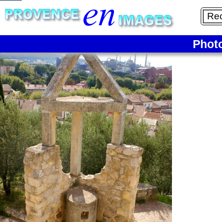
4/10
Phot