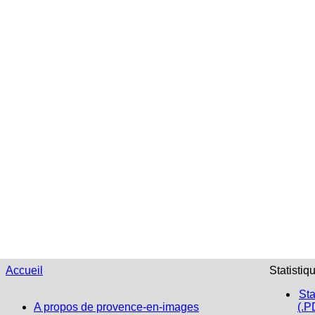
Accueil
Statistiq
Sta
A propos de provence-en-images
(.P