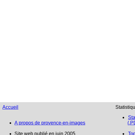
Accueil
Statistiq
Sta
A propos de provence-en-images
(.P
Site web publié en juin 2005
To