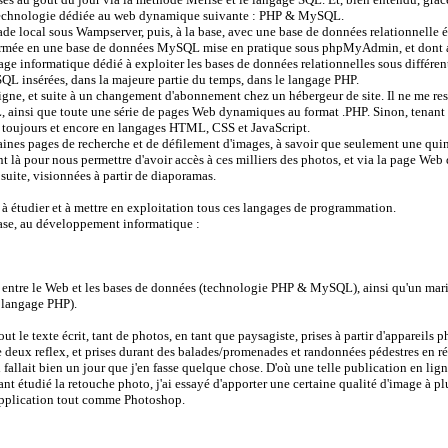
a technologie dédiée au web dynamique suivante : PHP & MySQL.
ade local sous Wampserver, puis, à la base, avec une base de données relationnelle 
sformée en une base de données MySQL mise en pratique sous phpMyAdmin, et dont a
age informatique dédié à exploiter les bases de données relationnelles sous différe
 SQL insérées, dans la majeure partie du temps, dans le langage PHP.
 ligne, et suite à un changement d'abonnement chez un hébergeur de site. Il ne me re
 ainsi que toute une série de pages Web dynamiques au format .PHP. Sinon, tenant 
toujours et encore en langages HTML, CSS et JavaScript.
rtaines pages de recherche et de défilement d'images, à savoir que seulement une qui
là pour nous permettre d'avoir accès à ces milliers des photos, et via la page Web 
 suite, visionnées à partir de diaporamas.
ées à étudier et à mettre en exploitation tous ces langages de programmation.
base, au développement informatique :
t entre le Web et les bases de données (technologie PHP & MySQL), ainsi qu'un mari
 langage PHP).
t le texte écrit, tant de photos, en tant que paysagiste, prises à partir d'appareils p
 deux reflex, et prises durant des balades/promenades et randonnées pédestres en 
fallait bien un jour que j'en fasse quelque chose. D'où une telle publication en lign
ant étudié la retouche photo, j'ai essayé d'apporter une certaine qualité d'image à p
e application tout comme Photoshop.