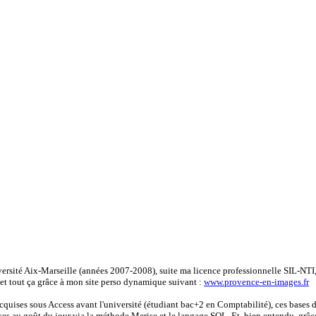
ersité Aix-Marseille (années 2007-2008), suite ma licence professionnelle SIL-NTI, 
et tout ça grâce à mon site perso dynamique suivant :
www.provence-en-images.fr
cquises sous Access avant l'université (étudiant bac+2 en Comptabilité), ces bases
ises au goût du jour via la méthode Merise et le langage SQL. Et, bien entendu, grâce