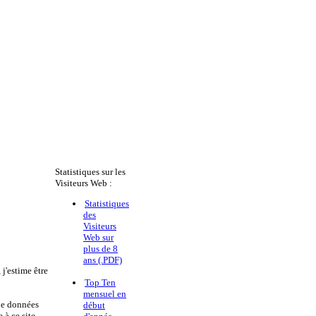
Statistiques sur les
Visiteurs Web :
Statistiques
des
Visiteurs
Web sur
plus de 8
ans (.PDF)
j'estime être
Top Ten
mensuel en
 de données
début
 à ce site