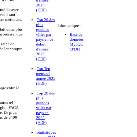
d'année
2026
étudiée avec
(.PDF)
voir tant
ntes méthodes.
Top 20 des
plus
Informatique :
stait donc plus
grandes
à préciser que
villes par
Base de
pays en ce
données
nzaine de
début
MySQL
de leur propre
d'année
(.PDF)
2026
(.PDF)
Top Ten
mensuel
année 2025
(.PDF)
age entre le
Top 20 des
plus
hotos tel
grandes
région PACA.
villes par
e. De plus,
pays en
lus de 3400
2025
(.PDF)
Statistiques