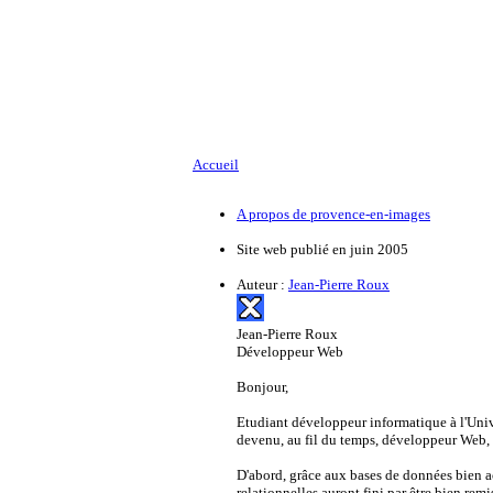
Accueil
A propos de provence-en-images
Site web publié en juin 2005
Auteur :
Jean-Pierre Roux
Jean-Pierre Roux
Développeur Web
Bonjour,
Etudiant développeur informatique à l'Univ
devenu, au fil du temps, développeur Web, 
D'abord, grâce aux bases de données bien a
relationnelles auront fini par être bien rem