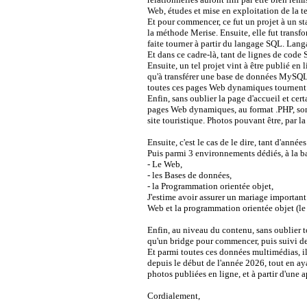
Web, études et mise en exploitation de l
Et pour commencer, ce fut un projet à un st
la méthode Merise. Ensuite, elle fut tran
faite tourner à partir du langage SQL. Lang
Et dans ce cadre-là, tant de lignes de code
Ensuite, un tel projet vint à être publié en
qu'à transférer une base de données MySQL,
toutes ces pages Web dynamiques tournent 
Enfin, sans oublier la page d'accueil et ce
pages Web dynamiques, au format .PHP, sont 
site touristique. Photos pouvant être, par la
Ensuite, c'est le cas de le dire, tant d'ann
Puis parmi 3 environnements dédiés, à la 
- Le Web,
- les Bases de données,
- la Programmation orientée objet,
J'estime avoir assurer un mariage importan
Web et la programmation orientée objet (le
Enfin, au niveau du contenu, sans oublier tou
qu'un bridge pour commencer, puis suivi de
Et parmi toutes ces données multimédias, il 
depuis le début de l'année 2026, tout en ay
photos publiées en ligne, et à partir d'un
Cordialement,