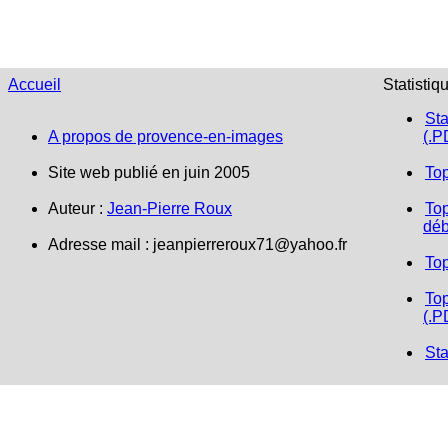
Accueil
Statistiq
Sta
A propos de provence-en-images
(.P
Site web publié en juin 2005
To
Auteur :
Jean-Pierre Roux
Top
déb
Adresse mail :
jeanpierreroux71@yahoo.fr
To
Top
(.P
Sta