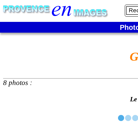
Phot
G
8 photos :
Le 