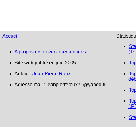
Accueil
Statistiq
Sta
A propos de provence-en-images
(.P
Site web publié en juin 2005
To
Auteur :
Jean-Pierre Roux
Top
déb
Adresse mail :
jeanpierreroux71@yahoo.fr
To
Top
(.P
Sta