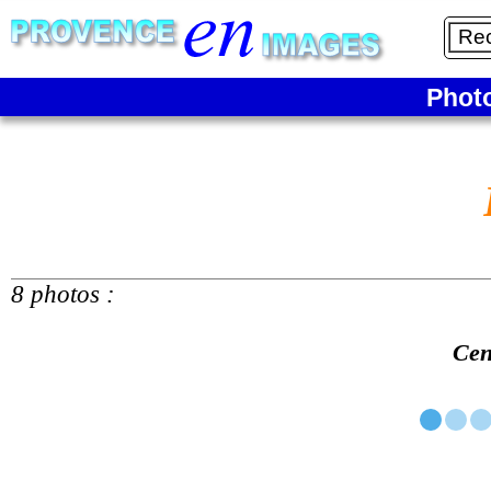
Phot
8 photos :
Cent