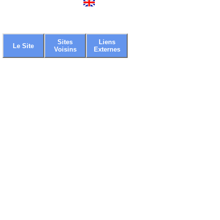
Sites
Liens
Le Site
Voisins
Externes