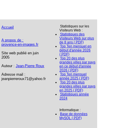
Statistiques sur les
Accueil
Visiteurs Web :
Statistiques des
Visiteurs Web sur plus
A propos de :
de 8 ans (.PDF)
provence-en-images.fr
Top Ten mensuel en
début d'année 2026
Site web publié en juin
(.PDF)
2005
Top 20 des plus
grandes villes par pays
Auteur :
Jean-Pierre Roux
en ce début d'année
2026 (.PDF)
Adresse mail :
Top Ten mensuel
année 2025 (.PDF)
jeanpierreroux71@yahoo.fr
Top 20 des plus
grandes villes par pays
en 2025 (.PDF)
Statistiques année
2024
Informatique :
Base de données
MySQL (.PDF)