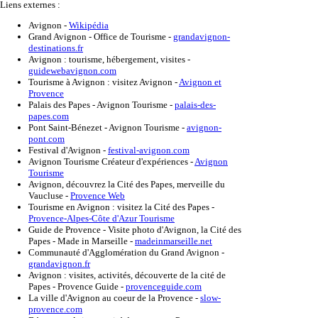
Liens externes :
Avignon
-
Wikipédia
Grand Avignon - Office de Tourisme
-
grandavignon-
destinations.fr
Avignon : tourisme, hébergement, visites
-
guidewebavignon.com
Tourisme à Avignon : visitez Avignon
-
Avignon et
Provence
Palais des Papes - Avignon Tourisme
-
palais-des-
papes.com
Pont Saint-Bénezet - Avignon Tourisme
-
avignon-
pont.com
Festival d'Avignon
-
festival-avignon.com
Avignon Tourisme Créateur d'expériences
-
Avignon
Tourisme
Avignon, découvrez la Cité des Papes, merveille du
Vaucluse
-
Provence Web
Tourisme en Avignon : visitez la Cité des Papes
-
Provence-Alpes-Côte d'Azur Tourisme
Guide de Provence - Visite photo d'Avignon, la Cité des
Papes - Made in Marseille
-
madeinmarseille.net
Communauté d'Agglomération du Grand Avignon
-
grandavignon.fr
Avignon : visites, activités, découverte de la cité de
Papes - Provence Guide
-
provenceguide.com
La ville d'Avignon au coeur de la Provence
-
slow-
provence.com