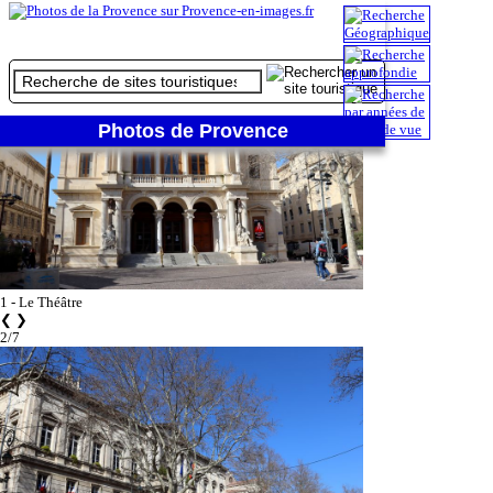
1/7
Photos de Provence
1 - Le Théâtre
❮
❯
2/7