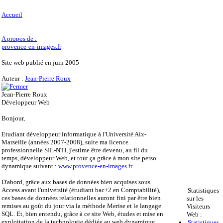
Accueil
A propos de :
provence-en-images.fr
Site web publié en juin 2005
Auteur :
Jean-Pierre Roux
Jean-Pierre Roux
Développeur Web
Bonjour,
Etudiant développeur informatique à l'Université Aix-
Marseille (années 2007-2008), suite ma licence
professionnelle SIL-NTI, j'estime être devenu, au fil du
temps, développeur Web, et tout ça grâce à mon site perso
dynamique suivant :
www.provence-en-images.fr
D'abord, grâce aux bases de données bien acquises sous
Access avant l'université (étudiant bac+2 en Comptabilité),
Statistiques
ces bases de données relationnelles auront fini par être bien
sur les
remises au goût du jour via la méthode Merise et le langage
Visiteurs
SQL. Et, bien entendu, grâce à ce site Web, études et mise en
Web :
exploitation de la technologie dédiée au web dynamique
Statistiques