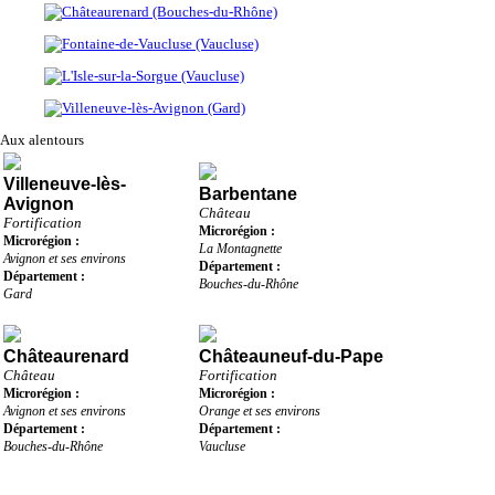
Aux alentours
Villeneuve-lès-
Barbentane
Avignon
Château
Fortification
Microrégion :
Microrégion :
La Montagnette
Avignon et ses environs
Département :
Département :
Bouches-du-Rhône
Gard
Châteaurenard
Châteauneuf-du-Pape
Château
Fortification
Microrégion :
Microrégion :
Avignon et ses environs
Orange et ses environs
Département :
Département :
Bouches-du-Rhône
Vaucluse