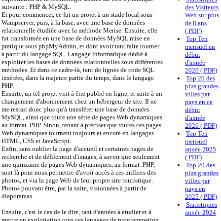
suivante : PHP & MySQL.
des Visiteurs
Et pour commencer, ce fut un projet à un stade local sous
Web sur plus
Wampserver, puis, à la base, avec une base de données
de 8 ans
relationnelle étudiée avec la méthode Merise. Ensuite, elle
(.PDF)
fut transformée en une base de données MySQL mise en
Top Ten
pratique sous phpMyAdmin, et dont avoir tant faite tourner
mensuel en
à partir du langage SQL. Langage informatique dédié à
début
exploiter les bases de données relationnelles sous différentes
d'année
méthodes. Et dans ce cadre-là, tant de lignes de code SQL
2026 (.PDF)
insérées, dans la majeure partie du temps, dans le langage
Top 20 des
PHP.
plus grandes
Ensuite, un tel projet vint à être publié en ligne, et suite à un
villes par
changement d'abonnement chez un hébergeur de site. Il ne
pays en ce
me restait donc plus qu'à transférer une base de données
début
MySQL, ainsi que toute une série de pages Web dynamiques
d'année
au format .PHP. Sinon, tenant à préciser que toutes ces pages
2026 (.PDF)
Web dynamiques tournent toujours et encore en langages
Top Ten
HTML, CSS et JavaScript.
mensuel
Enfin, sans oublier la page d'accueil et certaines pages de
année 2025
recherche et de défilement d'images, à savoir que seulement
(.PDF)
une quinzaine de pages Web dynamiques, au format .PHP,
Top 20 des
sont là pour nous permettre d'avoir accès à ces milliers des
plus grandes
photos, et via la page Web de leur propre site touristique.
villes par
Photos pouvant être, par la suite, visionnées à partir de
pays en
diaporamas.
2025 (.PDF)
Statistiques
Ensuite, c'est le cas de le dire, tant d'années à étudier et à
année 2024
mettre en exploitation tous ces langages de programmation.