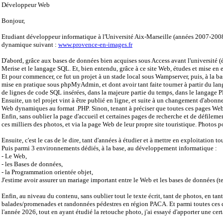
Développeur Web
Bonjour,
Etudiant développeur informatique à l'Université Aix-Marseille (années 2007-2008),
dynamique suivant :
www.provence-en-images.fr
D'abord, grâce aux bases de données bien acquises sous Access avant l'université (
Merise et le langage SQL. Et, bien entendu, grâce à ce site Web, études et mise 
Et pour commencer, ce fut un projet à un stade local sous Wampserver, puis, à la 
mise en pratique sous phpMyAdmin, et dont avoir tant faite tourner à partir du lan
de lignes de code SQL insérées, dans la majeure partie du temps, dans le langage P
Ensuite, un tel projet vint à être publié en ligne, et suite à un changement d'abon
Web dynamiques au format .PHP. Sinon, tenant à préciser que toutes ces pages We
Enfin, sans oublier la page d'accueil et certaines pages de recherche et de défile
ces milliers des photos, et via la page Web de leur propre site touristique. Photos p
Ensuite, c'est le cas de le dire, tant d'années à étudier et à mettre en exploitation
Puis parmi 3 environnements dédiés, à la base, au développement informatique :
- Le Web,
- les Bases de données,
- la Programmation orientée objet,
J'estime avoir assurer un mariage important entre le Web et les bases de données 
Enfin, au niveau du contenu, sans oublier tout le texte écrit, tant de photos, en tan
balades/promenades et randonnées pédestres en région PACA. Et parmi toutes ces don
l'année 2026, tout en ayant étudié la retouche photo, j'ai essayé d'apporter une ce