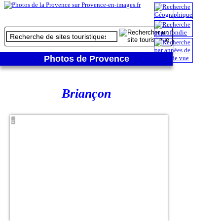
Photos de Provence
Briançon
Ville
Haute
vers la
porte
d'Embrun