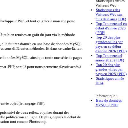
Statistiques sur les
Visiteurs Web :
Statistiques des
Visiteurs Web sur
plus de 8 ans (.PDF)
éveloppeur Web, et tout ça grâce à mon site perso
Top Ten mensuel en
début d'année 2026
(.PDF)
 être bien remises au goût du jour via la méthode
Top 20 des plus
grandes villes par
te, elle fut transformée en une base de données MySQL
pays en ce début
s sous différentes méthodes. Et dans ce cadre-là, tant
d'année 2026 (.PDF)
Top Ten mensuel
e de données MySQL, ainsi que toute une série de pages
année 2025 (.PDF)
Top 20 des plus
mat .PHP, sont là pour nous permettre d'avoir accès à
grandes villes par
pays en 2025 (.PDF)
Statistiques année
2024
Informatique :
Base de données
ientée objet (le langage PHP).
MySQL (.PDF)
puis suivi de deux reflex, et prises durant des
lle publication en ligne. De plus, depuis le début de
plication tout comme Photoshop.