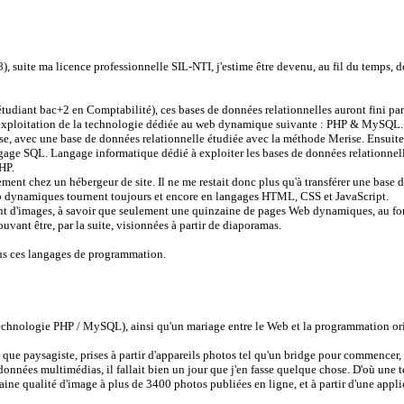
 suite ma licence professionnelle SIL-NTI, j'estime être devenu, au fil du temps, d
étudiant bac+2 en Comptabilité), ces bases de données relationnelles auront fini par
en exploitation de la technologie dédiée au web dynamique suivante : PHP & MySQL.
base, avec une base de données relationnelle étudiée avec la méthode Merise. Ensui
gage SQL. Langage informatique dédié à exploiter les bases de données relationnelle
HP.
nement chez un hébergeur de site. Il ne me restait donc plus qu'à transférer une bas
b dynamiques tournent toujours et encore en langages HTML, CSS et JavaScript.
ment d'images, à savoir que seulement une quinzaine de pages Web dynamiques, au for
ouvant être, par la suite, visionnées à partir de diaporamas.
 tous ces langages de programmation.
(technologie PHP / MySQL), ainsi qu'un mariage entre le Web et la programmation or
t que paysagiste, prises à partir d'appareils photos tel qu'un bridge pour commencer, 
nées multimédias, il fallait bien un jour que j'en fasse quelque chose. D'où une te
rtaine qualité d'image à plus de 3400 photos publiées en ligne, et à partir d'une ap