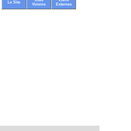
Le Site
Voisins
Externes