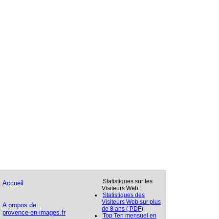
Statistiques sur les
Accueil
Visiteurs Web :
Statistiques des
Visiteurs Web sur plus
A propos de :
de 8 ans (.PDF)
provence-en-images.fr
Top Ten mensuel en