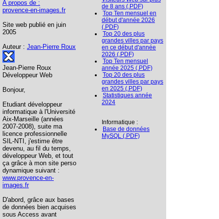
A propos de :
de 8 ans (.PDF)
provence-en-images.fr
Top Ten mensuel en
début d'année 2026
Site web publié en juin
(.PDF)
2005
Top 20 des plus
grandes villes par pays
Auteur :
Jean-Pierre Roux
en ce début d'année
2026 (.PDF)
Top Ten mensuel
Jean-Pierre Roux
année 2025 (.PDF)
Développeur Web
Top 20 des plus
grandes villes par pays
en 2025 (.PDF)
Bonjour,
Statistiques année
2024
Etudiant développeur
informatique à l'Université
Aix-Marseille (années
Informatique :
2007-2008), suite ma
Base de données
licence professionnelle
MySQL (.PDF)
SIL-NTI, j'estime être
devenu, au fil du temps,
développeur Web, et tout
ça grâce à mon site perso
dynamique suivant :
www.provence-en-
images.fr
D'abord, grâce aux bases
de données bien acquises
sous Access avant