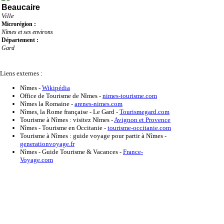
Beaucaire
Ville
Microrégion :
Nîmes et ses environs
Département :
Gard
Liens externes :
Nîmes
-
Wikipédia
Office de Tourisme de Nîmes
-
nimes-tourisme.com
Nîmes la Romaine
-
arenes-nimes.com
Nîmes, la Rome française - Le Gard
-
Tourismegard.com
Tourisme à Nîmes : visitez Nîmes
-
Avignon et Provence
Nîmes - Tourisme en Occitanie
-
tourisme-occitanie.com
Tourisme à Nîmes : guide voyage pour partir à Nîmes
-
generationvoyage.fr
Nîmes - Guide Tourisme & Vacances
-
France-
Voyage.com