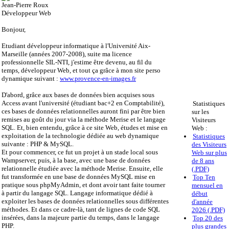
Jean-Pierre Roux
Développeur Web
Bonjour,
Etudiant développeur informatique à l'Université Aix-
Marseille (années 2007-2008), suite ma licence
professionnelle SIL-NTI, j'estime être devenu, au fil du
temps, développeur Web, et tout ça grâce à mon site perso
dynamique suivant :
www.provence-en-images.fr
D'abord, grâce aux bases de données bien acquises sous
Access avant l'université (étudiant bac+2 en Comptabilité),
Statistiques
ces bases de données relationnelles auront fini par être bien
sur les
remises au goût du jour via la méthode Merise et le langage
Visiteurs
SQL. Et, bien entendu, grâce à ce site Web, études et mise en
Web :
exploitation de la technologie dédiée au web dynamique
Statistiques
suivante : PHP & MySQL.
des Visiteurs
Et pour commencer, ce fut un projet à un stade local sous
Web sur plus
Wampserver, puis, à la base, avec une base de données
de 8 ans
relationnelle étudiée avec la méthode Merise. Ensuite, elle
(.PDF)
fut transformée en une base de données MySQL mise en
Top Ten
pratique sous phpMyAdmin, et dont avoir tant faite tourner
mensuel en
à partir du langage SQL. Langage informatique dédié à
début
exploiter les bases de données relationnelles sous différentes
d'année
méthodes. Et dans ce cadre-là, tant de lignes de code SQL
2026 (.PDF)
insérées, dans la majeure partie du temps, dans le langage
Top 20 des
PHP.
plus grandes