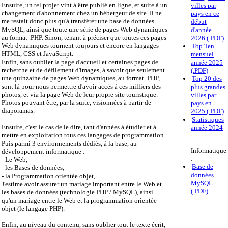
Ensuite, un tel projet vint à être publié en ligne, et suite à un
villes par
changement d'abonnement chez un hébergeur de site. Il ne
pays en ce
me restait donc plus qu'à transférer une base de données
début
MySQL, ainsi que toute une série de pages Web dynamiques
d'année
au format .PHP. Sinon, tenant à préciser que toutes ces pages
2026 (.PDF)
Web dynamiques tournent toujours et encore en langages
Top Ten
HTML, CSS et JavaScript.
mensuel
Enfin, sans oublier la page d'accueil et certaines pages de
année 2025
recherche et de défilement d'images, à savoir que seulement
(.PDF)
une quinzaine de pages Web dynamiques, au format .PHP,
Top 20 des
sont là pour nous permettre d'avoir accès à ces milliers des
plus grandes
photos, et via la page Web de leur propre site touristique.
villes par
Photos pouvant être, par la suite, visionnées à partir de
pays en
diaporamas.
2025 (.PDF)
Statistiques
Ensuite, c'est le cas de le dire, tant d'années à étudier et à
année 2024
mettre en exploitation tous ces langages de programmation.
Puis parmi 3 environnements dédiés, à la base, au
Informatique
développement informatique :
:
- Le Web,
Base de
- les Bases de données,
données
- la Programmation orientée objet,
MySQL
J'estime avoir assurer un mariage important entre le Web et
(.PDF)
les bases de données (technologie PHP / MySQL), ainsi
qu'un mariage entre le Web et la programmation orientée
objet (le langage PHP).
Enfin, au niveau du contenu, sans oublier tout le texte écrit,