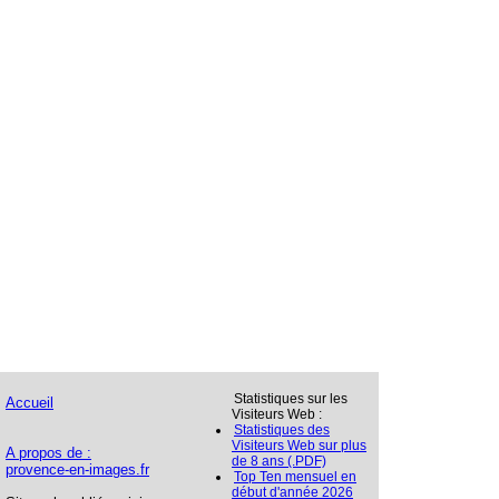
Statistiques sur les
Accueil
Visiteurs Web :
Statistiques des
Visiteurs Web sur plus
A propos de :
de 8 ans (.PDF)
provence-en-images.fr
Top Ten mensuel en
début d'année 2026