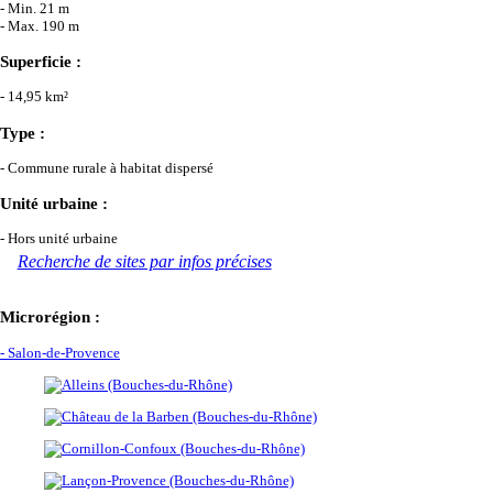
- Min. 21 m
- Max. 190 m
Superficie :
- 14,95 km²
Type :
- Commune rurale à habitat dispersé
Unité urbaine :
- Hors unité urbaine
Recherche de sites par infos précises
Microrégion :
- Salon-de-Provence