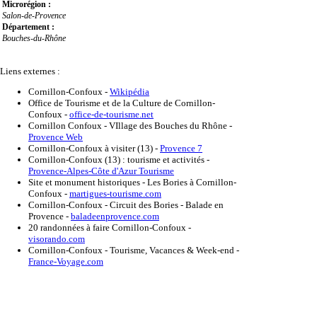
Microrégion :
Salon-de-Provence
Département :
Bouches-du-Rhône
Liens externes :
Cornillon-Confoux
-
Wikipédia
Office de Tourisme et de la Culture de Cornillon-
Confoux
-
office-de-tourisme.net
Cornillon Confoux - VIllage des Bouches du Rhône
-
Provence Web
Cornillon-Confoux à visiter (13)
-
Provence 7
Cornillon-Confoux (13) : tourisme et activités
-
Provence-Alpes-Côte d'Azur Tourisme
Site et monument historiques - Les Bories à Cornillon-
Confoux
-
martigues-tourisme.com
Cornillon-Confoux - Circuit des Bories - Balade en
Provence
-
baladeenprovence.com
20 randonnées à faire Cornillon-Confoux
-
visorando.com
Cornillon-Confoux - Tourisme, Vacances & Week-end
-
France-Voyage.com