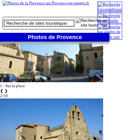
1/10
Photos de Provence
1 - Sur la place
❮
❯
2/10