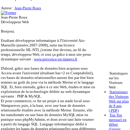
Auteur :
Jean-Pierre Roux
Jean-Pierre Roux
Développeur Web
Bonjour,
Etudiant développeur informatique à l'Université Aix-
Marseille (années 2007-2008), suite ma licence
professionnelle SIL-NTI, j'estime être devenu, au fil du
temps, développeur Web, et tout ça grâce à mon site perso
dynamique suivant :
www.provence-en-images.fr
D'abord, grâce aux bases de données bien acquises sous
Access avant l'université (étudiant bac+2 en Comptabilité),
Statistiques
ces bases de données relationnelles auront fini par être bien
sur les
remises au goût du jour via la méthode Merise et le langage
Visiteurs
SQL. Et, bien entendu, grâce à ce site Web, études et mise en
Web :
exploitation de la technologie dédiée au web dynamique
Statistiques
suivante : PHP & MySQL.
des Visiteurs
Et pour commencer, ce fut un projet à un stade local sous
Web sur plus
Wampserver, puis, à la base, avec une base de données
de 8 ans
relationnelle étudiée avec la méthode Merise. Ensuite, elle
(.PDF)
fut transformée en une base de données MySQL mise en
Top Ten
pratique sous phpMyAdmin, et dont avoir tant faite tourner
mensuel en
à partir du langage SQL. Langage informatique dédié à
début
exploiter les bases de données relationnelles sous différentes
d'année