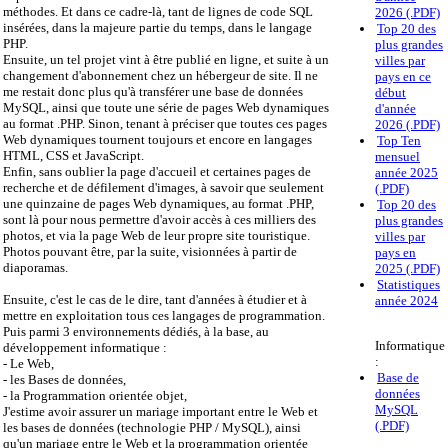
méthodes. Et dans ce cadre-là, tant de lignes de code SQL
2026 (.PDF)
insérées, dans la majeure partie du temps, dans le langage
Top 20 des
PHP.
plus grandes
Ensuite, un tel projet vint à être publié en ligne, et suite à un
villes par
changement d'abonnement chez un hébergeur de site. Il ne
pays en ce
me restait donc plus qu'à transférer une base de données
début
MySQL, ainsi que toute une série de pages Web dynamiques
d'année
au format .PHP. Sinon, tenant à préciser que toutes ces pages
2026 (.PDF)
Web dynamiques tournent toujours et encore en langages
Top Ten
HTML, CSS et JavaScript.
mensuel
Enfin, sans oublier la page d'accueil et certaines pages de
année 2025
recherche et de défilement d'images, à savoir que seulement
(.PDF)
une quinzaine de pages Web dynamiques, au format .PHP,
Top 20 des
sont là pour nous permettre d'avoir accès à ces milliers des
plus grandes
photos, et via la page Web de leur propre site touristique.
villes par
Photos pouvant être, par la suite, visionnées à partir de
pays en
diaporamas.
2025 (.PDF)
Statistiques
Ensuite, c'est le cas de le dire, tant d'années à étudier et à
année 2024
mettre en exploitation tous ces langages de programmation.
Puis parmi 3 environnements dédiés, à la base, au
Informatique
développement informatique :
:
- Le Web,
Base de
- les Bases de données,
données
- la Programmation orientée objet,
MySQL
J'estime avoir assurer un mariage important entre le Web et
(.PDF)
les bases de données (technologie PHP / MySQL), ainsi
qu'un mariage entre le Web et la programmation orientée