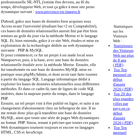
professionnelle SIL-NTI, j'estime être devenu, au fil du
temps, développeur Web, et tout ça grâce à mon site perso
dynamique suivant :
www.provence-en-images.fr
D'abord, grâce aux bases de données bien acquises sous
Access avant l'université (étudiant bac+2 en Comptabilité),
Statistiques
ces bases de données relationnelles auront fini par être bien
sur les
remises au goût du jour via la méthode Merise et le langage
Visiteurs
SQL. Et, bien entendu, grâce à ce site Web, études et mise en
Web :
exploitation de la technologie dédiée au web dynamique
Statistiques
suivante : PHP & MySQL.
des Visiteurs
Et pour commencer, ce fut un projet à un stade local sous
Web sur plus
Wampserver, puis, à la base, avec une base de données
de 8 ans
relationnelle étudiée avec la méthode Merise. Ensuite, elle
(.PDF)
fut transformée en une base de données MySQL mise en
Top Ten
pratique sous phpMyAdmin, et dont avoir tant faite tourner
mensuel en
à partir du langage SQL. Langage informatique dédié à
début
exploiter les bases de données relationnelles sous différentes
d'année
méthodes. Et dans ce cadre-là, tant de lignes de code SQL
2026 (.PDF)
insérées, dans la majeure partie du temps, dans le langage
Top 20 des
PHP.
plus grandes
Ensuite, un tel projet vint à être publié en ligne, et suite à un
villes par
changement d'abonnement chez un hébergeur de site. Il ne
pays en ce
me restait donc plus qu'à transférer une base de données
début
MySQL, ainsi que toute une série de pages Web dynamiques
d'année
au format .PHP. Sinon, tenant à préciser que toutes ces pages
2026 (.PDF)
Web dynamiques tournent toujours et encore en langages
Top Ten
HTML, CSS et JavaScript.
mensuel