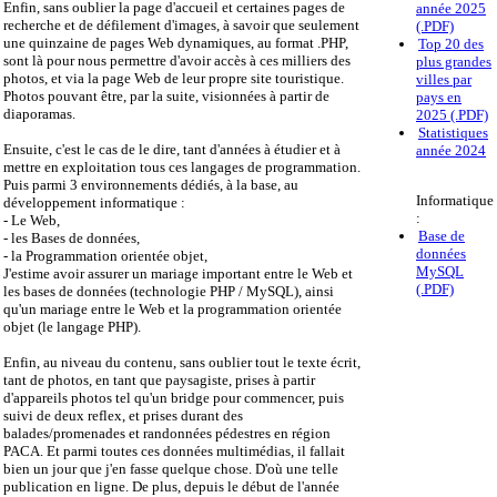
Enfin, sans oublier la page d'accueil et certaines pages de
année 2025
recherche et de défilement d'images, à savoir que seulement
(.PDF)
une quinzaine de pages Web dynamiques, au format .PHP,
Top 20 des
sont là pour nous permettre d'avoir accès à ces milliers des
plus grandes
photos, et via la page Web de leur propre site touristique.
villes par
Photos pouvant être, par la suite, visionnées à partir de
pays en
diaporamas.
2025 (.PDF)
Statistiques
Ensuite, c'est le cas de le dire, tant d'années à étudier et à
année 2024
mettre en exploitation tous ces langages de programmation.
Puis parmi 3 environnements dédiés, à la base, au
Informatique
développement informatique :
:
- Le Web,
Base de
- les Bases de données,
données
- la Programmation orientée objet,
MySQL
J'estime avoir assurer un mariage important entre le Web et
(.PDF)
les bases de données (technologie PHP / MySQL), ainsi
qu'un mariage entre le Web et la programmation orientée
objet (le langage PHP).
Enfin, au niveau du contenu, sans oublier tout le texte écrit,
tant de photos, en tant que paysagiste, prises à partir
d'appareils photos tel qu'un bridge pour commencer, puis
suivi de deux reflex, et prises durant des
balades/promenades et randonnées pédestres en région
PACA. Et parmi toutes ces données multimédias, il fallait
bien un jour que j'en fasse quelque chose. D'où une telle
publication en ligne. De plus, depuis le début de l'année