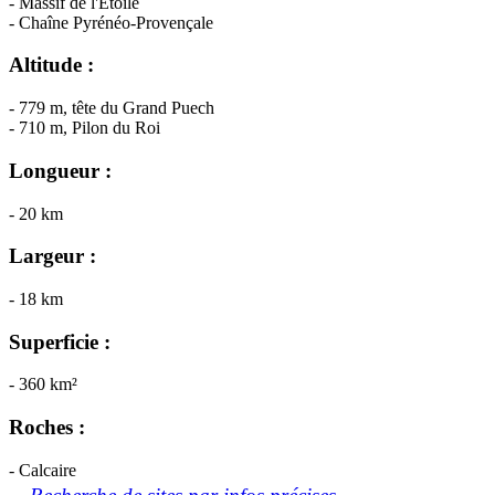
- Massif de l'Etoile
- Chaîne Pyrénéo-Provençale
Altitude :
- 779 m, tête du Grand Puech
- 710 m, Pilon du Roi
Longueur :
- 20 km
Largeur :
- 18 km
Superficie :
- 360 km²
Roches :
- Calcaire