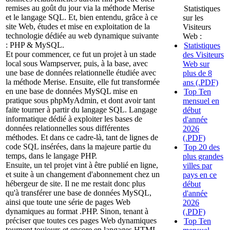
remises au goût du jour via la méthode Merise
Statistiques
et le langage SQL. Et, bien entendu, grâce à ce
sur les
site Web, études et mise en exploitation de la
Visiteurs
technologie dédiée au web dynamique suivante
Web :
: PHP & MySQL.
Statistiques
Et pour commencer, ce fut un projet à un stade
des Visiteurs
local sous Wampserver, puis, à la base, avec
Web sur
une base de données relationnelle étudiée avec
plus de 8
la méthode Merise. Ensuite, elle fut transformée
ans (.PDF)
en une base de données MySQL mise en
Top Ten
pratique sous phpMyAdmin, et dont avoir tant
mensuel en
faite tourner à partir du langage SQL. Langage
début
informatique dédié à exploiter les bases de
d'année
données relationnelles sous différentes
2026
méthodes. Et dans ce cadre-là, tant de lignes de
(.PDF)
code SQL insérées, dans la majeure partie du
Top 20 des
temps, dans le langage PHP.
plus grandes
Ensuite, un tel projet vint à être publié en ligne,
villes par
et suite à un changement d'abonnement chez un
pays en ce
hébergeur de site. Il ne me restait donc plus
début
qu'à transférer une base de données MySQL,
d'année
ainsi que toute une série de pages Web
2026
dynamiques au format .PHP. Sinon, tenant à
(.PDF)
préciser que toutes ces pages Web dynamiques
Top Ten
tournent toujours et encore en langages HTML,