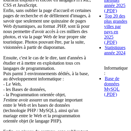
mensuel
CSS et JavaScript.
année 2025
Enfin, sans oublier la page d'accueil et certaines
(.PDF)
pages de recherche et de défilement d'images, à
Top 20 des
savoir que seulement une quinzaine de pages
plus grandes
Web dynamiques, au format .PHP, sont là pour
villes par
nous permettre d'avoir accès à ces milliers des
pays en
photos, et via la page Web de leur propre site
2025
touristique. Photos pouvant être, par la suite,
(.PDF)
visionnées à partir de diaporamas.
Statistiques
année 2024
Ensuite, c'est le cas de le dire, tant d'années à
étudier et à mettre en exploitation tous ces
Informatique
langages de programmation.
:
Puis parmi 3 environnements dédiés, à la base,
Base de
au développement informatique :
données
- Le Web,
MySQL
- les Bases de données,
(.PDF)
- la Programmation orientée objet,
J'estime avoir assurer un mariage important
entre le Web et les bases de données
(technologie PHP / MySQL), ainsi qu'un
mariage entre le Web et la programmation
orientée objet (le langage PHP).