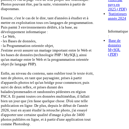
Photos pouvant être, par la suite, visionnées à partir de
pays en
diaporamas.
2025 (.PDF)
Statistiques
Ensuite, c'est le cas de le dire, tant d'années à étudier et à
année 2024
mettre en exploitation tous ces langages de programmation.
Puis parmi 3 environnements dédiés, à la base, au
Informatique
développement informatique :
:
- Le Web,
Base de
- les Bases de données,
données
- la Programmation orientée objet,
MySQL
J'estime avoir assurer un mariage important entre le Web et
(.PDF)
les bases de données (technologie PHP / MySQL), ainsi
qu'un mariage entre le Web et la programmation orientée
objet (le langage PHP).
Enfin, au niveau du contenu, sans oublier tout le texte écrit,
tant de photos, en tant que paysagiste, prises à partir
d'appareils photos tel qu'un bridge pour commencer, puis
suivi de deux reflex, et prises durant des
balades/promenades et randonnées pédestres en région
PACA. Et parmi toutes ces données multimédias, il fallait
bien un jour que j'en fasse quelque chose. D'où une telle
publication en ligne. De plus, depuis le début de l'année
2026, tout en ayant étudié la retouche photo, j'ai essayé
d'apporter une certaine qualité d'image à plus de 3400
photos publiées en ligne, et à partir d'une application tout
comme Photoshop.