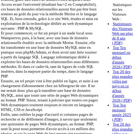
Access avant l'université (étudiant bac+2 en Comptabilité),
Statistiques
ces bases de données relationnelles auront fini par être bien
sur les
remises au goût du jour via la méthode Merise et le langage
Visiteurs
SQL. Et, bien entendu, grâce à ce site Web, études et mise en
Web :
exploitation de la technologie dédiée au web dynamique
Statistiques
suivante : PHP & MySQL.
des Visiteurs
Et pour commencer, ce fut un projet à un stade local sous
Web sur plus
Wampserver, puis, à la base, avec une base de données
de 8 ans
relationnelle étudiée avec la méthode Merise. Ensuite, elle
(.PDF)
fut transformée en une base de données MySQL mise en
Top Ten
pratique sous phpMyAdmin, et dont avoir tant faite tourner
mensuel en
à partir du langage SQL. Langage informatique dédié à
début
exploiter les bases de données relationnelles sous différentes
d'année
méthodes. Et dans ce cadre-là, tant de lignes de code SQL
2026 (.PDF)
insérées, dans la majeure partie du temps, dans le langage
Top 20 des
PHP.
plus grandes
Ensuite, un tel projet vint à être publié en ligne, et suite à un
villes par
changement d'abonnement chez un hébergeur de site. Il ne
pays en ce
me restait donc plus qu'à transférer une base de données
début
MySQL, ainsi que toute une série de pages Web dynamiques
d'année
au format .PHP. Sinon, tenant à préciser que toutes ces pages
2026 (.PDF)
Web dynamiques tournent toujours et encore en langages
Top Ten
HTML, CSS et JavaScript.
mensuel
Enfin, sans oublier la page d'accueil et certaines pages de
année 2025
recherche et de défilement d'images, à savoir que seulement
(.PDF)
une quinzaine de pages Web dynamiques, au format .PHP,
Top 20 des
sont là pour nous permettre d'avoir accès à ces milliers des
plus grandes
photos, et via la page Web de leur propre site touristique.
villes par