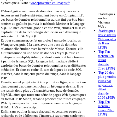
dynamique suivant :
www.provence-en-images.fr
D'abord, grâce aux bases de données bien acquises sous
Statistiques
Access avant l'université (étudiant bac+2 en Comptabilité),
sur les
ces bases de données relationnelles auront fini par être bien
Visiteurs
remises au goût du jour via la méthode Merise et le langage
Web :
SQL. Et, bien entendu, grâce à ce site Web, études et mise en
Statistiques
exploitation de la technologie dédiée au web dynamique
des Visiteurs
suivante : PHP & MySQL.
Web sur plus
Et pour commencer, ce fut un projet à un stade local sous
de 8 ans
Wampserver, puis, à la base, avec une base de données
(.PDF)
relationnelle étudiée avec la méthode Merise. Ensuite, elle
Top Ten
fut transformée en une base de données MySQL mise en
mensuel en
pratique sous phpMyAdmin, et dont avoir tant faite tourner
début
à partir du langage SQL. Langage informatique dédié à
d'année
exploiter les bases de données relationnelles sous différentes
2026 (.PDF)
méthodes. Et dans ce cadre-là, tant de lignes de code SQL
Top 20 des
insérées, dans la majeure partie du temps, dans le langage
plus grandes
PHP.
villes par
Ensuite, un tel projet vint à être publié en ligne, et suite à un
pays en ce
changement d'abonnement chez un hébergeur de site. Il ne
début
me restait donc plus qu'à transférer une base de données
d'année
MySQL, ainsi que toute une série de pages Web dynamiques
2026 (.PDF)
au format .PHP. Sinon, tenant à préciser que toutes ces pages
Top Ten
Web dynamiques tournent toujours et encore en langages
mensuel
HTML, CSS et JavaScript.
année 2025
Enfin, sans oublier la page d'accueil et certaines pages de
(.PDF)
recherche et de défilement d'images, à savoir que seulement