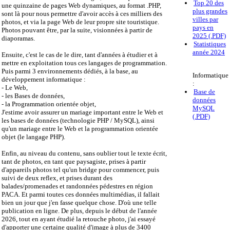
Top 20 des
une quinzaine de pages Web dynamiques, au format .PHP,
plus grandes
sont là pour nous permettre d'avoir accès à ces milliers des
villes par
photos, et via la page Web de leur propre site touristique.
pays en
Photos pouvant être, par la suite, visionnées à partir de
2025 (.PDF)
diaporamas.
Statistiques
année 2024
Ensuite, c'est le cas de le dire, tant d'années à étudier et à
mettre en exploitation tous ces langages de programmation.
Puis parmi 3 environnements dédiés, à la base, au
Informatique
développement informatique :
:
- Le Web,
Base de
- les Bases de données,
données
- la Programmation orientée objet,
MySQL
J'estime avoir assurer un mariage important entre le Web et
(.PDF)
les bases de données (technologie PHP / MySQL), ainsi
qu'un mariage entre le Web et la programmation orientée
objet (le langage PHP).
Enfin, au niveau du contenu, sans oublier tout le texte écrit,
tant de photos, en tant que paysagiste, prises à partir
d'appareils photos tel qu'un bridge pour commencer, puis
suivi de deux reflex, et prises durant des
balades/promenades et randonnées pédestres en région
PACA. Et parmi toutes ces données multimédias, il fallait
bien un jour que j'en fasse quelque chose. D'où une telle
publication en ligne. De plus, depuis le début de l'année
2026, tout en ayant étudié la retouche photo, j'ai essayé
d'apporter une certaine qualité d'image à plus de 3400