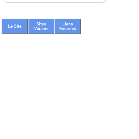
Sites
Liens
Le Site
Voisins
Externes