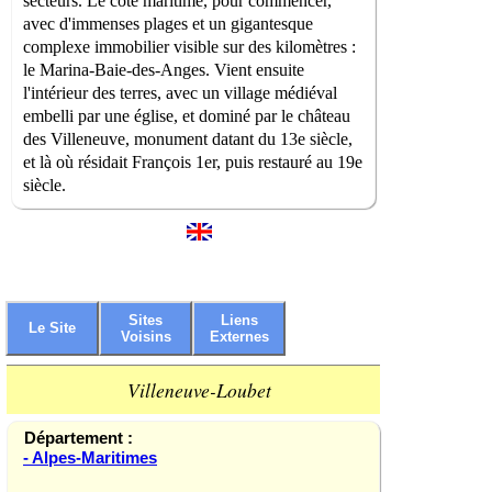
secteurs. Le côté maritime, pour commencer,
avec d'immenses plages et un gigantesque
complexe immobilier visible sur des kilomètres :
le Marina-Baie-des-Anges. Vient ensuite
l'intérieur des terres, avec un village médiéval
embelli par une église, et dominé par le château
des Villeneuve, monument datant du 13e siècle,
et là où résidait François 1er, puis restauré au 19e
siècle.
Sites
Liens
Le Site
Voisins
Externes
Villeneuve-Loubet
Département :
- Alpes-Maritimes