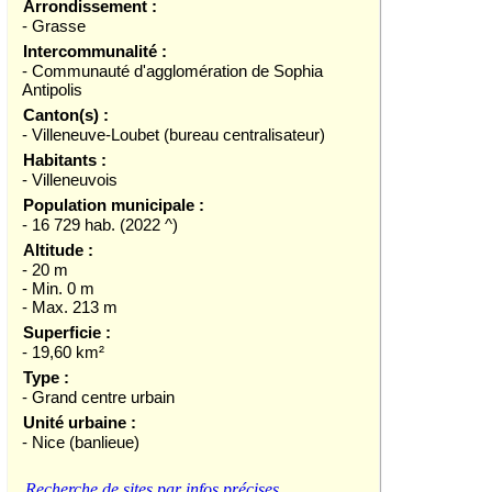
Arrondissement :
- Grasse
Intercommunalité :
- Communauté d'agglomération de Sophia
Antipolis
Canton(s) :
- Villeneuve-Loubet (bureau centralisateur)
Habitants :
- Villeneuvois
Population municipale :
- 16 729 hab. (2022 ^)
Altitude :
- 20 m
- Min. 0 m
- Max. 213 m
Superficie :
- 19,60 km²
Type :
- Grand centre urbain
Unité urbaine :
- Nice (banlieue)
Recherche de sites par infos précises