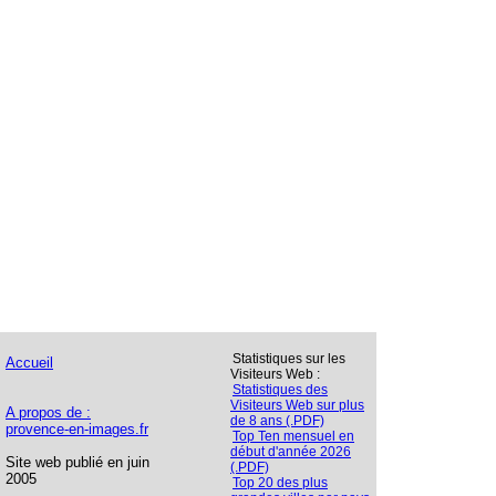
Statistiques sur les
Accueil
Visiteurs Web :
Statistiques des
Visiteurs Web sur plus
A propos de :
de 8 ans (.PDF)
provence-en-images.fr
Top Ten mensuel en
début d'année 2026
Site web publié en juin
(.PDF)
2005
Top 20 des plus