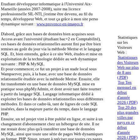
Etudiant développeur informatique à l'Université Aix-
Marseille (années 2007-2008), suite ma licence
professionnelle SIL-NTI, j'estime être devenu, au fil du
temps, développeur Web, et tout ça grâce à mon site perso
dynamique suivant :
www.provence-en-images.fr
D'abord, grâce aux bases de données bien acquises sous
Statistiques
Access avant l'université (étudiant bac+2 en Comptabilité),
sur les
ces bases de données relationnelles auront fini par être bien
Visiteurs
remises au goût du jour via la méthode Merise et le langage
Web :
SQL. Et, bien entendu, grâce à ce site Web, études et mise en
Statistiques
exploitation de la technologie dédiée au web dynamique
des Visiteurs
suivante : PHP & MySQL.
Web sur plus
Et pour commencer, ce fut un projet à un stade local sous
de 8 ans
Wampserver, puis, à la base, avec une base de données
(.PDF)
relationnelle étudiée avec la méthode Merise. Ensuite, elle
Top Ten
fut transformée en une base de données MySQL mise en
mensuel en
pratique sous phpMyAdmin, et dont avoir tant faite tourner
début
à partir du langage SQL. Langage informatique dédié à
d'année
exploiter les bases de données relationnelles sous différentes
2026 (.PDF)
méthodes. Et dans ce cadre-là, tant de lignes de code SQL
Top 20 des
insérées, dans la majeure partie du temps, dans le langage
plus grandes
PHP.
villes par
Ensuite, un tel projet vint à être publié en ligne, et suite à un
pays en ce
changement d'abonnement chez un hébergeur de site. Il ne
début
me restait donc plus qu'à transférer une base de données
d'année
MySQL, ainsi que toute une série de pages Web dynamiques
2026 (.PDF)
au format .PHP. Sinon, tenant à préciser que toutes ces pages