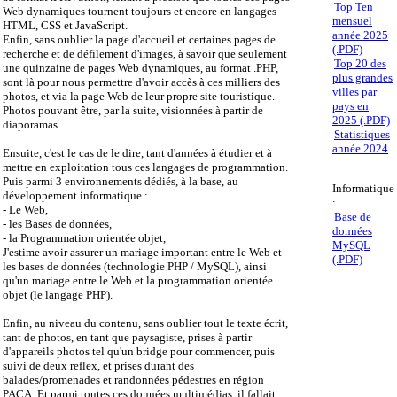
Top Ten
Web dynamiques tournent toujours et encore en langages
mensuel
HTML, CSS et JavaScript.
année 2025
Enfin, sans oublier la page d'accueil et certaines pages de
(.PDF)
recherche et de défilement d'images, à savoir que seulement
Top 20 des
une quinzaine de pages Web dynamiques, au format .PHP,
plus grandes
sont là pour nous permettre d'avoir accès à ces milliers des
villes par
photos, et via la page Web de leur propre site touristique.
pays en
Photos pouvant être, par la suite, visionnées à partir de
2025 (.PDF)
diaporamas.
Statistiques
année 2024
Ensuite, c'est le cas de le dire, tant d'années à étudier et à
mettre en exploitation tous ces langages de programmation.
Puis parmi 3 environnements dédiés, à la base, au
Informatique
développement informatique :
:
- Le Web,
Base de
- les Bases de données,
données
- la Programmation orientée objet,
MySQL
J'estime avoir assurer un mariage important entre le Web et
(.PDF)
les bases de données (technologie PHP / MySQL), ainsi
qu'un mariage entre le Web et la programmation orientée
objet (le langage PHP).
Enfin, au niveau du contenu, sans oublier tout le texte écrit,
tant de photos, en tant que paysagiste, prises à partir
d'appareils photos tel qu'un bridge pour commencer, puis
suivi de deux reflex, et prises durant des
balades/promenades et randonnées pédestres en région
PACA. Et parmi toutes ces données multimédias, il fallait