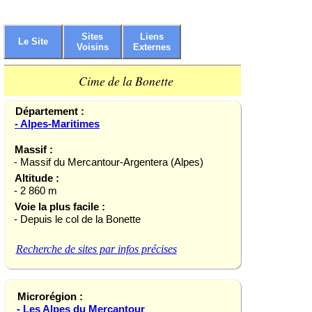
Sites
Liens
Le Site
Voisins
Externes
Cime de la Bonette
Département :
- Alpes-Maritimes
Massif :
- Massif du Mercantour-Argentera (Alpes)
Altitude :
- 2 860 m
Voie la plus facile :
- Depuis le col de la Bonette
Recherche de sites par infos précises
Microrégion :
- Les Alpes du Mercantour