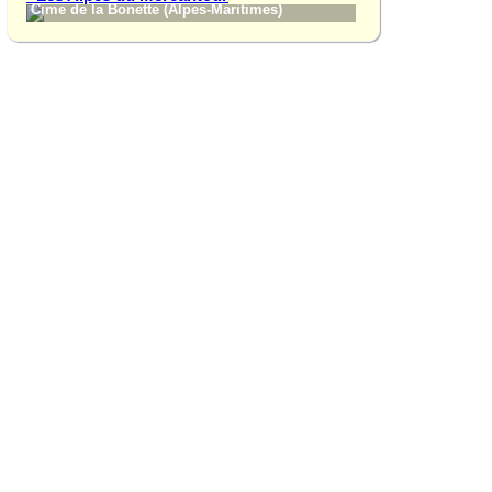
Cime de la Bonette (Alpes-Maritimes)
Gorges du Cians (A