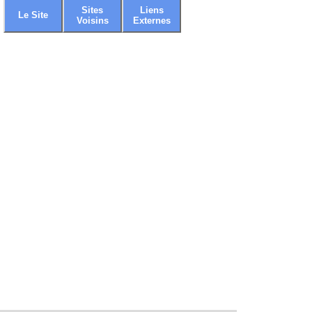
Sites
Liens
Le Site
Voisins
Externes