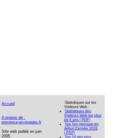
Statistiques sur les
Accueil
Visiteurs Web :
Statistiques des
Visiteurs Web sur plus
A propos de :
de 8 ans (.PDF)
provence-en-images.fr
Top Ten mensuel en
début d'année 2026
Site web publié en juin
(.PDF)
2005
Top 20 des plus