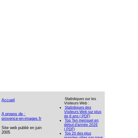
Statistiques sur les
Accueil
Visiteurs Web :
Statistiques des
Visiteurs Web sur plus
A propos de :
de 8 ans (.PDF)
provence-en-images.fr
Top Ten mensuel en
début d'année 2026
Site web publié en juin
(.PDF)
2005
Top 20 des plus
grandes villes par pays