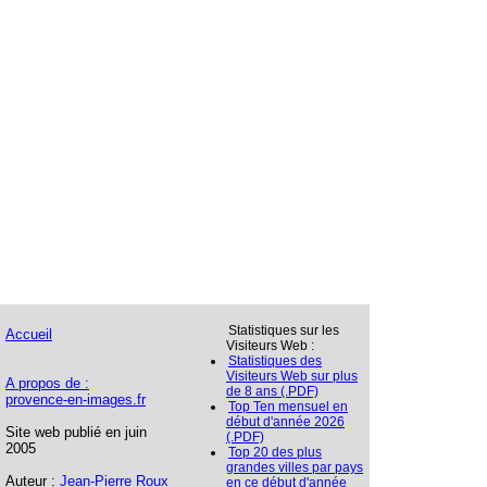
Statistiques sur les
Accueil
Visiteurs Web :
Statistiques des
Visiteurs Web sur plus
A propos de :
de 8 ans (.PDF)
provence-en-images.fr
Top Ten mensuel en
début d'année 2026
Site web publié en juin
(.PDF)
2005
Top 20 des plus
grandes villes par pays
Auteur :
Jean-Pierre Roux
en ce début d'année