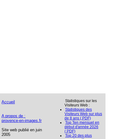
Statistiques sur les
Accueil
Visiteurs Web :
Statistiques des
Visiteurs Web sur plus
A propos de :
de 8 ans (.PDF)
provence-en-images.fr
Top Ten mensuel en
début d'année 2026
Site web publié en juin
(.PDF)
2005
Top 20 des plus