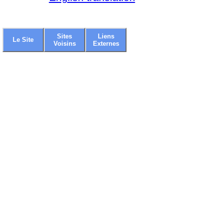
Sites
Liens
Le Site
Voisins
Externes