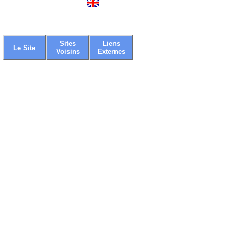
Sites
Liens
Le Site
Voisins
Externes