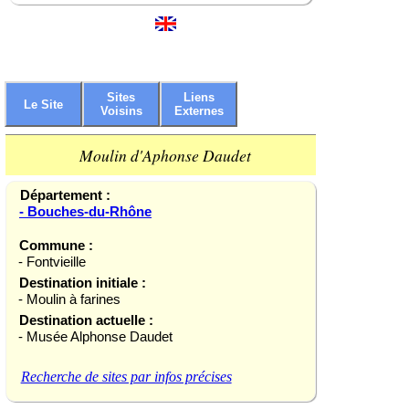
Sites
Liens
Le Site
Voisins
Externes
Moulin d'Aphonse Daudet
Département :
- Bouches-du-Rhône
Commune :
- Fontvieille
Destination initiale :
- Moulin à farines
Destination actuelle :
- Musée Alphonse Daudet
Recherche de sites par infos précises