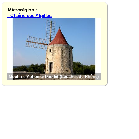
Microrégion :
- Chaîne des Alpilles
Aureille (Bouches-
Moulin d'Aphonse Daudet (Bouches-du-Rhône)