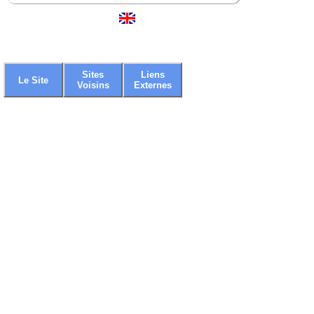
Sites
Liens
Le Site
Voisins
Externes