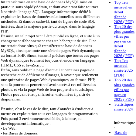
fut transformée en une base de données MySQL mise en
Top Ten
pratique sous phpMyAdmin, et dont avoir tant faite tourner
mensuel en
à partir du langage SQL. Langage informatique dédié à
début
exploiter les bases de données relationnelles sous différentes
d'année
méthodes. Et dans ce cadre-là, tant de lignes de code SQL
2026 (.PDF)
insérées, dans la majeure partie du temps, dans le langage
Top 20 des
PHP.
plus grandes
Ensuite, un tel projet vint à être publié en ligne, et suite à un
villes par
changement d'abonnement chez un hébergeur de site. Il ne
pays en ce
me restait donc plus qu'à transférer une base de données
début
MySQL, ainsi que toute une série de pages Web dynamiques
d'année
au format .PHP. Sinon, tenant à préciser que toutes ces pages
2026 (.PDF)
Web dynamiques tournent toujours et encore en langages
Top Ten
HTML, CSS et JavaScript.
mensuel
Enfin, sans oublier la page d'accueil et certaines pages de
année 2025
recherche et de défilement d'images, à savoir que seulement
(.PDF)
une quinzaine de pages Web dynamiques, au format .PHP,
Top 20 des
sont là pour nous permettre d'avoir accès à ces milliers des
plus grandes
photos, et via la page Web de leur propre site touristique.
villes par
Photos pouvant être, par la suite, visionnées à partir de
pays en
diaporamas.
2025 (.PDF)
Statistiques
Ensuite, c'est le cas de le dire, tant d'années à étudier et à
année 2024
mettre en exploitation tous ces langages de programmation.
Puis parmi 3 environnements dédiés, à la base, au
Informatique
développement informatique :
:
- Le Web,
Base de
- les Bases de données,