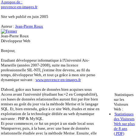
A propos de :
provence-en-images.fr
Site web publié en juin 2005
Auteur :
Jean-Pierre Roux
Jean-Pierre Roux
Développeur Web
Bonjour,
Etudiant développeur informatique à l'Université Aix-
Marseille (années 2007-2008), suite ma licence
professionnelle SIL-NTI, j'estime être devenu, au fil du
temps, développeur Web, et tout ça grâce à mon site perso
dynamique suivant :
www.provence-en-images.fr
D'abord, grâce aux bases de données bien acquises sous
Access avant l'université (étudiant bac+2 en Comptabilité),
Statistiques
ces bases de données relationnelles auront fini par être bien
sur les
remises au goût du jour via la méthode Merise et le langage
Visiteurs
SQL. Et, bien entendu, grâce à ce site Web, études et mise en
Web :
exploitation de la technologie dédiée au web dynamique
Statistiques
suivante : PHP & MySQL.
des Visiteurs
Et pour commencer, ce fut un projet à un stade local sous
Web sur plus
Wampserver, puis, à la base, avec une base de données
de 8 ans
relationnelle étudiée avec la méthode Merise. Ensuite, elle
(.PDF)