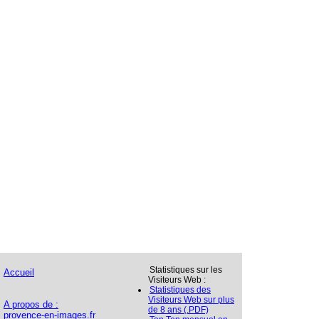
Statistiques sur les
Accueil
Visiteurs Web :
Statistiques des
Visiteurs Web sur plus
A propos de :
de 8 ans (.PDF)
provence-en-images.fr