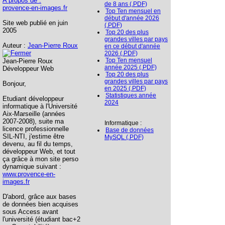
A propos de :
de 8 ans (.PDF)
provence-en-images.fr
Top Ten mensuel en
début d'année 2026
Site web publié en juin
(.PDF)
2005
Top 20 des plus
grandes villes par pays
Auteur :
Jean-Pierre Roux
en ce début d'année
2026 (.PDF)
Top Ten mensuel
Jean-Pierre Roux
année 2025 (.PDF)
Développeur Web
Top 20 des plus
grandes villes par pays
Bonjour,
en 2025 (.PDF)
Statistiques année
Etudiant développeur
2024
informatique à l'Université
Aix-Marseille (années
2007-2008), suite ma
Informatique :
licence professionnelle
Base de données
SIL-NTI, j'estime être
MySQL (.PDF)
devenu, au fil du temps,
développeur Web, et tout
ça grâce à mon site perso
dynamique suivant :
www.provence-en-
images.fr
D'abord, grâce aux bases
de données bien acquises
sous Access avant
l'université (étudiant bac+2