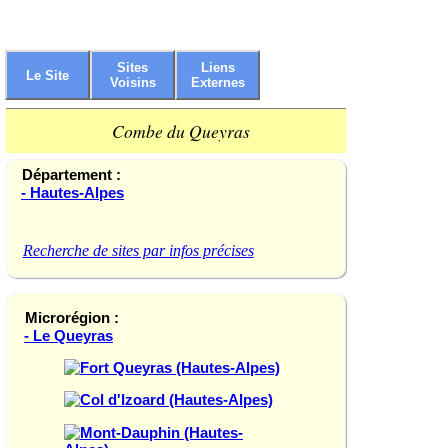
Sites
Liens
Le Site
Voisins
Externes
Combe du Queyras
Département :
- Hautes-Alpes
Recherche de sites par infos précises
Microrégion :
- Le Queyras