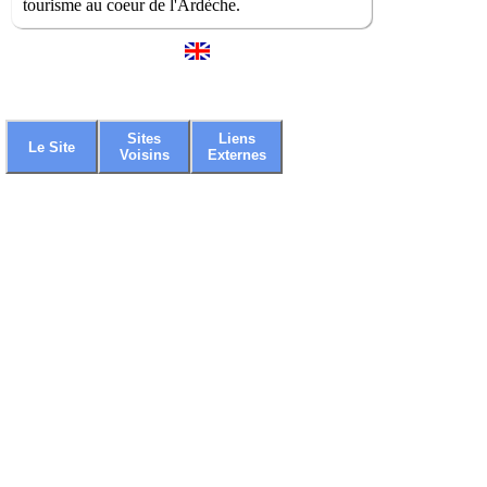
tourisme au coeur de l'Ardèche.
Sites
Liens
Le Site
Voisins
Externes