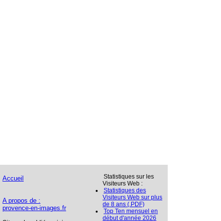
Statistiques sur les
Accueil
Visiteurs Web :
Statistiques des
Visiteurs Web sur plus
A propos de :
de 8 ans (.PDF)
provence-en-images.fr
Top Ten mensuel en
début d'année 2026