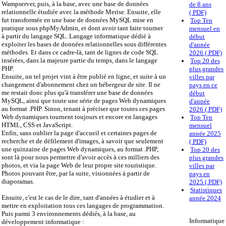
Wampserver, puis, à la base, avec une base de données
de 8 ans
relationnelle étudiée avec la méthode Merise. Ensuite, elle
(.PDF)
fut transformée en une base de données MySQL mise en
Top Ten
pratique sous phpMyAdmin, et dont avoir tant faite tourner
mensuel en
à partir du langage SQL. Langage informatique dédié à
début
exploiter les bases de données relationnelles sous différentes
d'année
méthodes. Et dans ce cadre-là, tant de lignes de code SQL
2026 (.PDF)
insérées, dans la majeure partie du temps, dans le langage
Top 20 des
PHP.
plus grandes
Ensuite, un tel projet vint à être publié en ligne, et suite à un
villes par
changement d'abonnement chez un hébergeur de site. Il ne
pays en ce
me restait donc plus qu'à transférer une base de données
début
MySQL, ainsi que toute une série de pages Web dynamiques
d'année
au format .PHP. Sinon, tenant à préciser que toutes ces pages
2026 (.PDF)
Web dynamiques tournent toujours et encore en langages
Top Ten
HTML, CSS et JavaScript.
mensuel
Enfin, sans oublier la page d'accueil et certaines pages de
année 2025
recherche et de défilement d'images, à savoir que seulement
(.PDF)
une quinzaine de pages Web dynamiques, au format .PHP,
Top 20 des
sont là pour nous permettre d'avoir accès à ces milliers des
plus grandes
photos, et via la page Web de leur propre site touristique.
villes par
Photos pouvant être, par la suite, visionnées à partir de
pays en
diaporamas.
2025 (.PDF)
Statistiques
Ensuite, c'est le cas de le dire, tant d'années à étudier et à
année 2024
mettre en exploitation tous ces langages de programmation.
Puis parmi 3 environnements dédiés, à la base, au
Informatique
développement informatique :