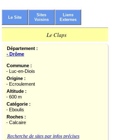
Sites
Liens
Le Site
Voisins
Externes
Le Claps
Département :
- Drôme
Commune :
- Luc-en-Diois
Origine :
- Ecroulement
Altitude :
- 600 m
Catégorie :
- Eboulis
Roches :
- Calcaire
Recherche de sites par infos précises