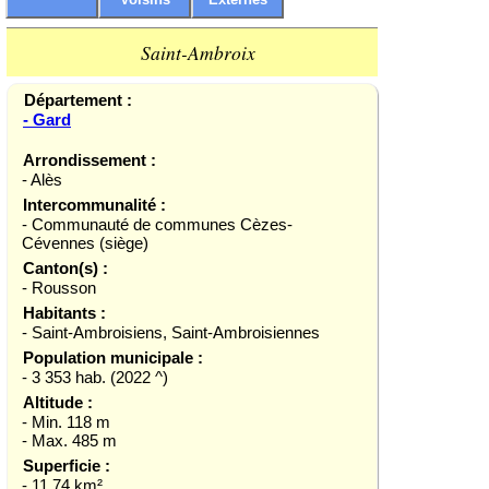
Saint-Ambroix
Département :
- Gard
Arrondissement :
- Alès
Intercommunalité :
- Communauté de communes Cèzes-
Cévennes (siège)
Canton(s) :
- Rousson
Habitants :
- Saint-Ambroisiens, Saint-Ambroisiennes
Population municipale :
- 3 353 hab. (2022 ^)
Altitude :
- Min. 118 m
- Max. 485 m
Superficie :
- 11,74 km²