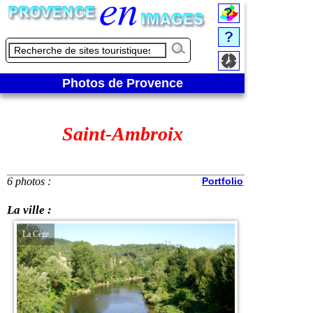
Photos de Provence
Saint-Ambroix
6 photos :
Portfolio
La ville :
La Cèze
La ville au bord de la