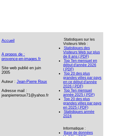
Statistiques sur les
Accueil
Visiteurs Web :
Statistiques des
Visiteurs Web sur plus
A propos de :
de 8 ans (.PDF)
provence-en-images.fr
Top Ten mensuel en
début d'année 2026
Site web publié en juin
(.PDF)
2005
Top 20 des plus
grandes villes par pays
Auteur :
Jean-Pierre Roux
en ce début d'année
2026 (.PDF)
Adresse mail :
Top Ten mensuel
année 2025 (.PDF)
jeanpierreroux71@yahoo.fr
Top 20 des plus
grandes villes par pays
en 2025 (.PDF)
Statistiques année
2024
Informatique :
Base de données