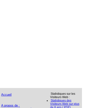
Statistiques sur les
Accueil
Visiteurs Web :
Statistiques des
Visiteurs Web sur plus
A propos de :
de 8 ans (.PDF)