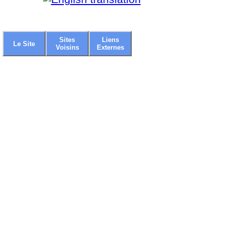
Sites
Liens
Le Site
Voisins
Externes