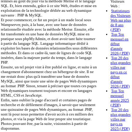
remises au goût du jour via la méthode Merise et le langage
Visiteurs
SQL. Et, bien entendu, grâce à ce site Web, études et mise en
Web :
exploitation de la technologie dédiée au web dynamique
Statistiques
suivante : PHP & MySQL.
des Visiteurs
Et pour commencer, ce fut un projet à un stade local sous
Web sur plus
Wampserver, puis, à la base, avec une base de données
de 8 ans
relationnelle étudiée avec la méthode Merise. Ensuite, elle
(.PDF)
fut transformée en une base de données MySQL mise en
Top Ten
pratique sous phpMyAdmin, et dont avoir tant faite tourner
mensuel en
à partir du langage SQL. Langage informatique dédié à
début
exploiter les bases de données relationnelles sous différentes
d'année
méthodes. Et dans ce cadre-là, tant de lignes de code SQL
2026 (.PDF)
insérées, dans la majeure partie du temps, dans le langage
Top 20 des
PHP.
plus grandes
Ensuite, un tel projet vint à être publié en ligne, et suite à un
villes par
changement d'abonnement chez un hébergeur de site. Il ne
pays en ce
me restait donc plus qu'à transférer une base de données
début
MySQL, ainsi que toute une série de pages Web dynamiques
d'année
au format .PHP. Sinon, tenant à préciser que toutes ces pages
2026 (.PDF)
Web dynamiques tournent toujours et encore en langages
Top Ten
HTML, CSS et JavaScript.
mensuel
Enfin, sans oublier la page d'accueil et certaines pages de
année 2025
recherche et de défilement d'images, à savoir que seulement
(.PDF)
une quinzaine de pages Web dynamiques, au format .PHP,
Top 20 des
sont là pour nous permettre d'avoir accès à ces milliers des
plus grandes
photos, et via la page Web de leur propre site touristique.
villes par
Photos pouvant être, par la suite, visionnées à partir de
pays en
diaporamas.
2025 (.PDF)