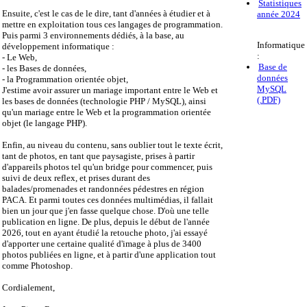
Statistiques
Ensuite, c'est le cas de le dire, tant d'années à étudier et à
année 2024
mettre en exploitation tous ces langages de programmation.
Puis parmi 3 environnements dédiés, à la base, au
Informatique
développement informatique :
:
- Le Web,
Base de
- les Bases de données,
données
- la Programmation orientée objet,
MySQL
J'estime avoir assurer un mariage important entre le Web et
(.PDF)
les bases de données (technologie PHP / MySQL), ainsi
qu'un mariage entre le Web et la programmation orientée
objet (le langage PHP).
Enfin, au niveau du contenu, sans oublier tout le texte écrit,
tant de photos, en tant que paysagiste, prises à partir
d'appareils photos tel qu'un bridge pour commencer, puis
suivi de deux reflex, et prises durant des
balades/promenades et randonnées pédestres en région
PACA. Et parmi toutes ces données multimédias, il fallait
bien un jour que j'en fasse quelque chose. D'où une telle
publication en ligne. De plus, depuis le début de l'année
2026, tout en ayant étudié la retouche photo, j'ai essayé
d'apporter une certaine qualité d'image à plus de 3400
photos publiées en ligne, et à partir d'une application tout
comme Photoshop.
Cordialement,