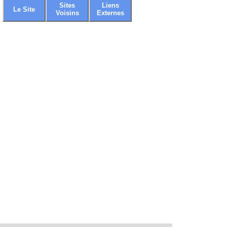
Sites
Liens
Le Site
Voisins
Externes