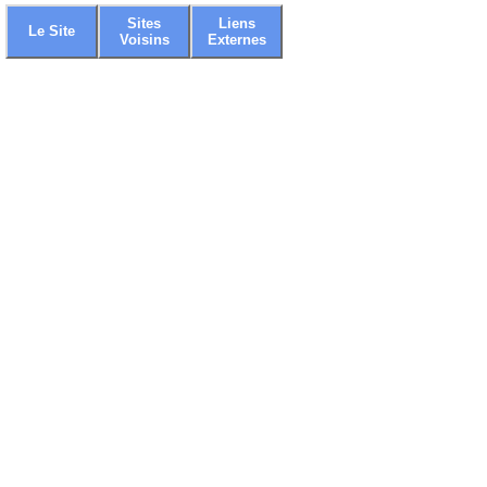
Sites
Liens
Le Site
Voisins
Externes