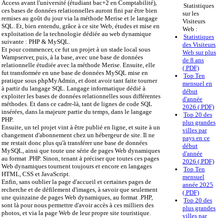
Access avant l'université (étudiant bac+2 en Comptabilité),
Statistiques
ces bases de données relationnelles auront fini par être bien
sur les
remises au goût du jour via la méthode Merise et le langage
Visiteurs
SQL. Et, bien entendu, grâce à ce site Web, études et mise en
Web :
exploitation de la technologie dédiée au web dynamique
Statistiques
suivante : PHP & MySQL.
des Visiteurs
Et pour commencer, ce fut un projet à un stade local sous
Web sur plus
Wampserver, puis, à la base, avec une base de données
de 8 ans
relationnelle étudiée avec la méthode Merise. Ensuite, elle
(.PDF)
fut transformée en une base de données MySQL mise en
Top Ten
pratique sous phpMyAdmin, et dont avoir tant faite tourner
mensuel en
à partir du langage SQL. Langage informatique dédié à
début
exploiter les bases de données relationnelles sous différentes
d'année
méthodes. Et dans ce cadre-là, tant de lignes de code SQL
2026 (.PDF)
insérées, dans la majeure partie du temps, dans le langage
Top 20 des
PHP.
plus grandes
Ensuite, un tel projet vint à être publié en ligne, et suite à un
villes par
changement d'abonnement chez un hébergeur de site. Il ne
pays en ce
me restait donc plus qu'à transférer une base de données
début
MySQL, ainsi que toute une série de pages Web dynamiques
d'année
au format .PHP. Sinon, tenant à préciser que toutes ces pages
2026 (.PDF)
Web dynamiques tournent toujours et encore en langages
Top Ten
HTML, CSS et JavaScript.
mensuel
Enfin, sans oublier la page d'accueil et certaines pages de
année 2025
recherche et de défilement d'images, à savoir que seulement
(.PDF)
une quinzaine de pages Web dynamiques, au format .PHP,
Top 20 des
sont là pour nous permettre d'avoir accès à ces milliers des
plus grandes
photos, et via la page Web de leur propre site touristique.
villes par