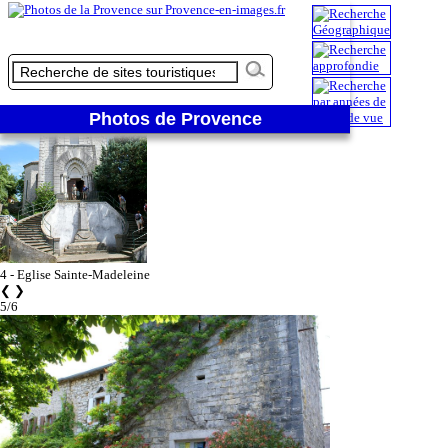
4/6
Photos de Provence
4 - Eglise Sainte-Madeleine
❮
❯
5/6