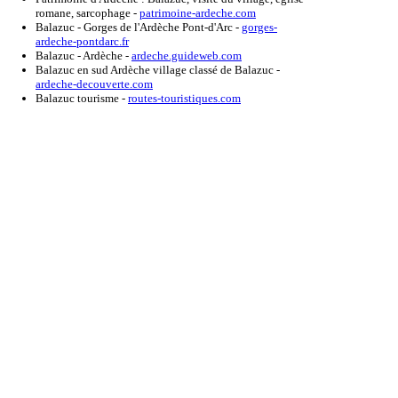
romane, sarcophage
-
patrimoine-ardeche.com
Balazuc - Gorges de l'Ardèche Pont-d'Arc
-
gorges-
ardeche-pontdarc.fr
Balazuc - Ardèche
-
ardeche.guideweb.com
Balazuc en sud Ardèche village classé de Balazuc
-
ardeche-decouverte.com
Balazuc tourisme
-
routes-touristiques.com