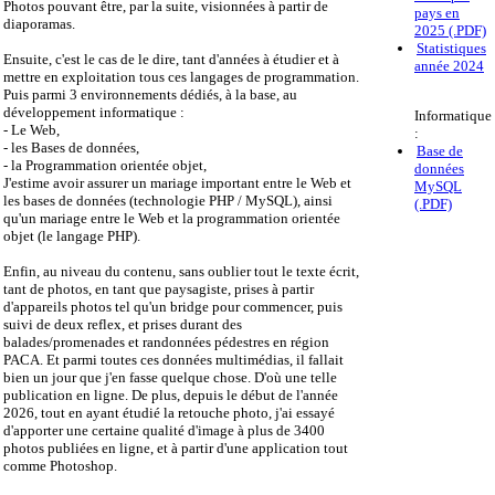
Photos pouvant être, par la suite, visionnées à partir de
pays en
diaporamas.
2025 (.PDF)
Statistiques
Ensuite, c'est le cas de le dire, tant d'années à étudier et à
année 2024
mettre en exploitation tous ces langages de programmation.
Puis parmi 3 environnements dédiés, à la base, au
développement informatique :
Informatique
- Le Web,
:
- les Bases de données,
Base de
- la Programmation orientée objet,
données
J'estime avoir assurer un mariage important entre le Web et
MySQL
les bases de données (technologie PHP / MySQL), ainsi
(.PDF)
qu'un mariage entre le Web et la programmation orientée
objet (le langage PHP).
Enfin, au niveau du contenu, sans oublier tout le texte écrit,
tant de photos, en tant que paysagiste, prises à partir
d'appareils photos tel qu'un bridge pour commencer, puis
suivi de deux reflex, et prises durant des
balades/promenades et randonnées pédestres en région
PACA. Et parmi toutes ces données multimédias, il fallait
bien un jour que j'en fasse quelque chose. D'où une telle
publication en ligne. De plus, depuis le début de l'année
2026, tout en ayant étudié la retouche photo, j'ai essayé
d'apporter une certaine qualité d'image à plus de 3400
photos publiées en ligne, et à partir d'une application tout
comme Photoshop.