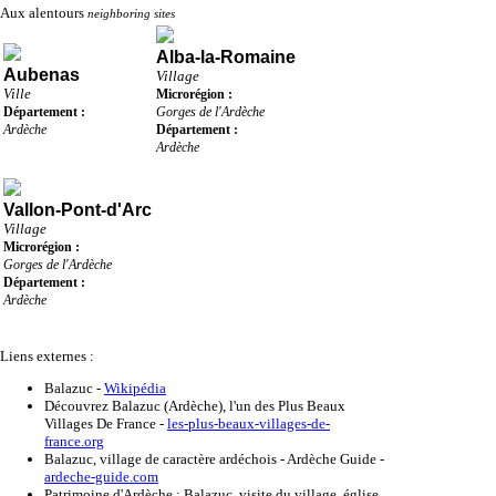
Aux alentours
neighboring sites
Alba-la-Romaine
Aubenas
Village
Ville
Microrégion :
Département :
Gorges de l'Ardèche
Ardèche
Département :
Ardèche
Vallon-Pont-d'Arc
Village
Microrégion :
Gorges de l'Ardèche
Département :
Ardèche
Liens externes :
Balazuc
-
Wikipédia
Découvrez Balazuc (Ardèche), l'un des Plus Beaux
Villages De France
-
les-plus-beaux-villages-de-
france.org
Balazuc, village de caractère ardéchois - Ardèche Guide
-
ardeche-guide.com
Patrimoine d'Ardèche : Balazuc, visite du village, église