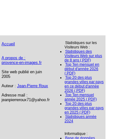
Statistiques sur les
Accueil
Visiteurs Web :
Statistiques des
Visiteurs Web sur plus
A propos de :
de 8 ans (.PDF)
provence-en-images.fr
Top Ten mensuel en
début d'année 2026
Site web publié en juin
(.PDF)
2005
Top 20 des plus
grandes villes par pays
Auteur :
Jean-Pierre Roux
en ce début d'année
2026 (.PDF)
Adresse mail :
Top Ten mensuel
année 2025 (.PDF)
jeanpierreroux71@yahoo.fr
Top 20 des plus
grandes villes par pays
en 2025 (.PDF)
Statistiques année
2024
Informatique :
Base de données