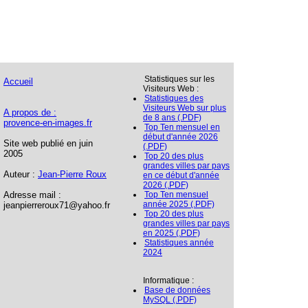
Statistiques sur les
Accueil
Visiteurs Web :
Statistiques des
Visiteurs Web sur plus
A propos de :
de 8 ans (.PDF)
provence-en-images.fr
Top Ten mensuel en
début d'année 2026
Site web publié en juin
(.PDF)
2005
Top 20 des plus
grandes villes par pays
Auteur :
Jean-Pierre Roux
en ce début d'année
2026 (.PDF)
Adresse mail :
Top Ten mensuel
année 2025 (.PDF)
jeanpierreroux71@yahoo.fr
Top 20 des plus
grandes villes par pays
en 2025 (.PDF)
Statistiques année
2024
Informatique :
Base de données
MySQL (.PDF)