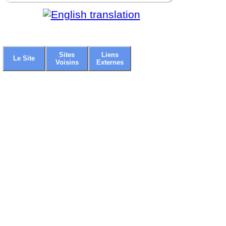
Sites
Liens
Le Site
Voisins
Externes