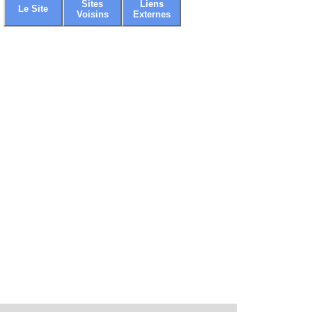
Sites
Liens
Le Site
Voisins
Externes